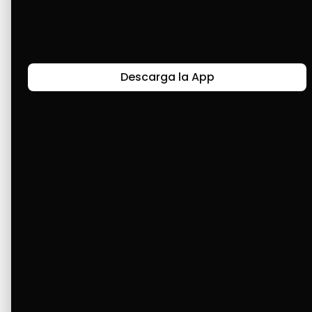
Descarga la App
Canal de Bendición y Gratitud
Faviola Rengifo expresa gratitud a Cashea por ser
un medio de facilidad y bendición en la vida,
reflejando agradecimiento y esperanza.
Ver Más