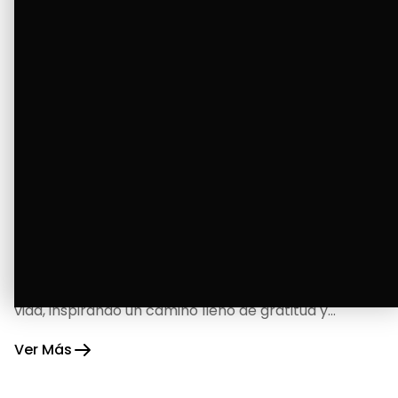
La Bendición de un Corazón
Excelente
Oscar Badaraco nos invita a valorar la excelencia
y bendiciones que iluminan cada paso de nuestra
vida, inspirando un camino lleno de gratitud y
fortaleza.
Ver Más