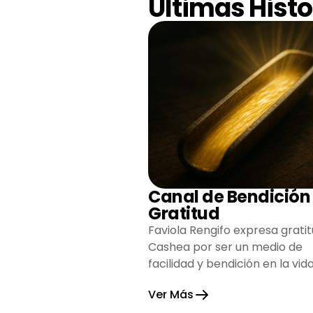
Últimas Histo
Canal de Bendición
Gratitud
Faviola Rengifo expresa gratit
Cashea por ser un medio de
facilidad y bendición en la vida
reflejando agradecimiento y
Ver Más
esperanza.