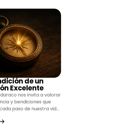
ndición de un
ón Excelente
daraco nos invita a valorar
encia y bendiciones que
 cada paso de nuestra vida,
do un camino lleno de
y fortaleza.