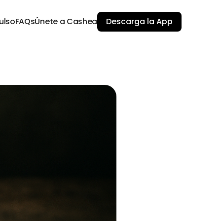
ulso
FAQs
Únete a Cashea
Descarga la App