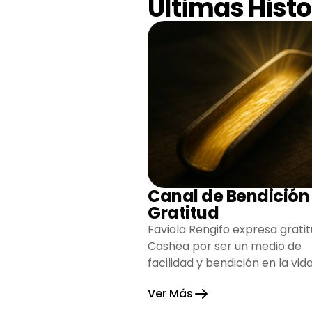
Últimas Histo
Canal de Bendición
Gratitud
Faviola Rengifo expresa gratit
Cashea por ser un medio de
facilidad y bendición en la vida
reflejando agradecimiento y
Ver Más
esperanza.