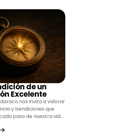
ndición de un
ón Excelente
daraco nos invita a valorar
encia y bendiciones que
 cada paso de nuestra vida,
do un camino lleno de
y fortaleza.