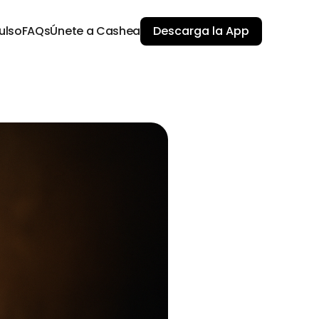
ulso
FAQs
Únete a Cashea
Descarga la App