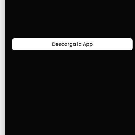
un presupuesto para una torta pequeña. 
Cuando vi que donde yo compro las tortas 
empezaron a trabajar con Cashea, le compré 
la torta más grande con pasapalos y refresco. 
Gracias, señores de Cashea.
Descarga la App
Últimas Historias