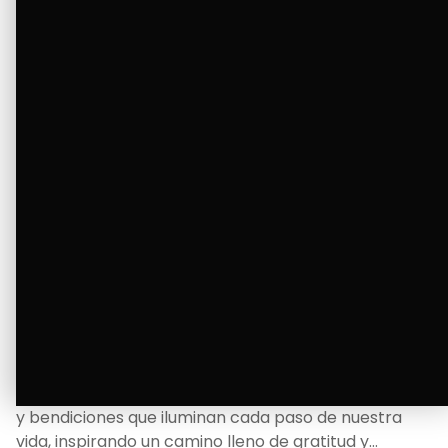
Ver Más
La Bendición de un Corazón
Excelente
Oscar Badaraco nos invita a valorar la excelencia
y bendiciones que iluminan cada paso de nuestra
vida, inspirando un camino lleno de gratitud y