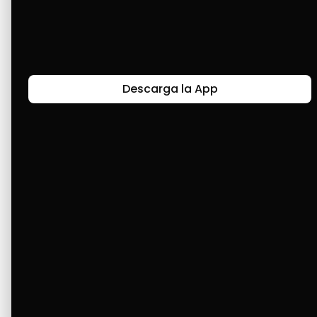
Últimas Historias
Descarga la App
Canal de Bendición y Gratitud
Faviola Rengifo expresa gratitud a Cashea por ser
un medio de facilidad y bendición en la vida,
reflejando agradecimiento y esperanza.