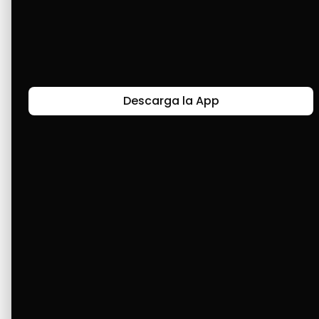
Estoy feliz de que exista esta aplicación. He 
podido comprar desde mi celular hasta una 
lavadora. Siempre pagando de forma 
responsable.
Descarga la App
Últimas Historias