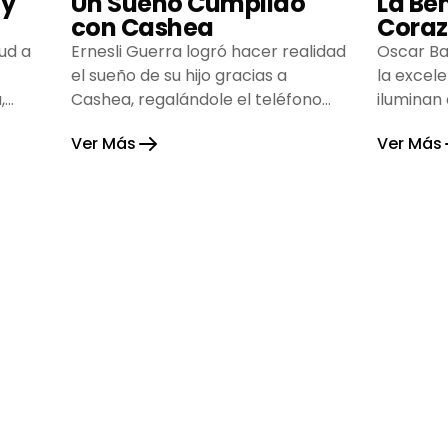
 y
Un Sueño Cumplido
La Be
con Cashea
Coraz
ud a
Ernesli Guerra logró hacer realidad
Oscar Ba
el sueño de su hijo gracias a
la excel
,
Cashea, regalándole el teléfono
iluminan
que tanto deseaba y llenando de
inspiran
Ver Más
Ver Más
alegría su hogar.
gratitud 