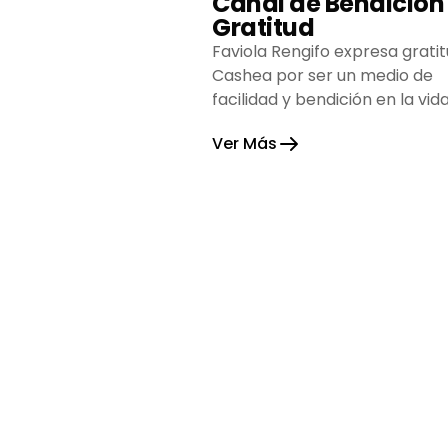
Canal de Bendición
Gratitud
Faviola Rengifo expresa gratit
Cashea por ser un medio de
facilidad y bendición en la vida
reflejando agradecimiento y
Ver Más
esperanza.