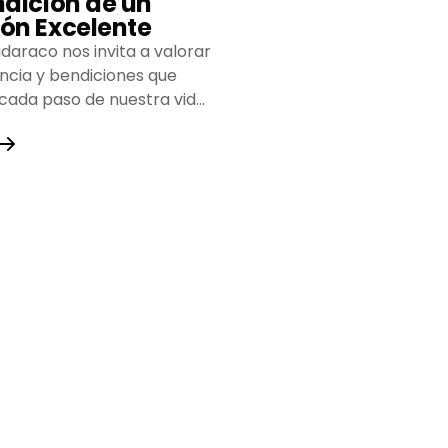
ndición de un
ón Excelente
daraco nos invita a valorar
encia y bendiciones que
 cada paso de nuestra vida,
do un camino lleno de
y fortaleza.