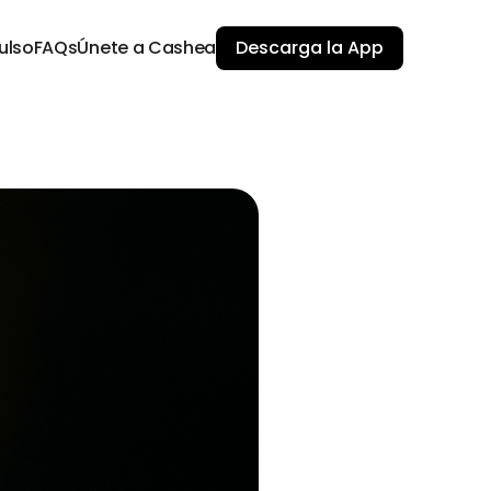
ulso
FAQs
Únete a Cashea
Descarga la App