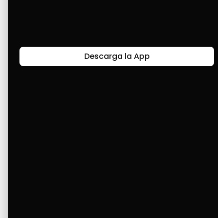
Últimas Historias
Descarga la App
Canal de Bendición y Gratitud
Faviola Rengifo expresa gratitud a Cashea por ser
un medio de facilidad y bendición en la vida,
reflejando agradecimiento y esperanza.
Ver Más