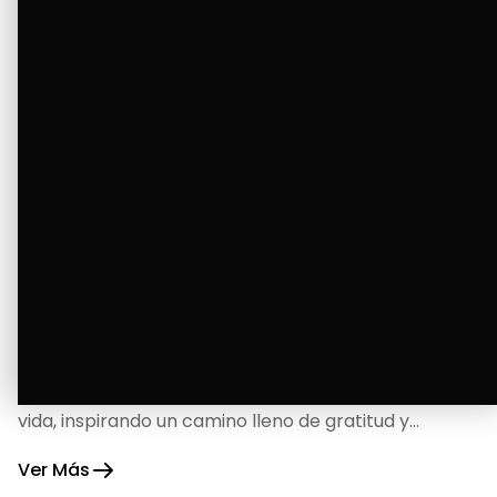
La Bendición de un Corazón
Excelente
Oscar Badaraco nos invita a valorar la excelencia
y bendiciones que iluminan cada paso de nuestra
vida, inspirando un camino lleno de gratitud y
fortaleza.
Ver Más