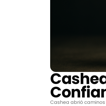
Cashea
Confia
Cashea abrió caminos 