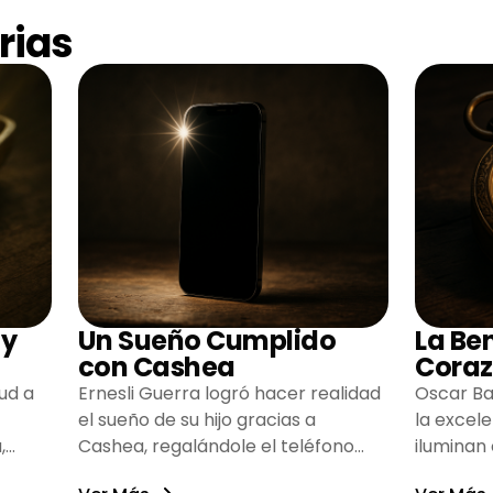
rias
 y
Un Sueño Cumplido
La Be
con Cashea
Coraz
ud a
Ernesli Guerra logró hacer realidad
Oscar Ba
el sueño de su hijo gracias a
la excel
,
Cashea, regalándole el teléfono
iluminan
que tanto deseaba y llenando de
inspiran