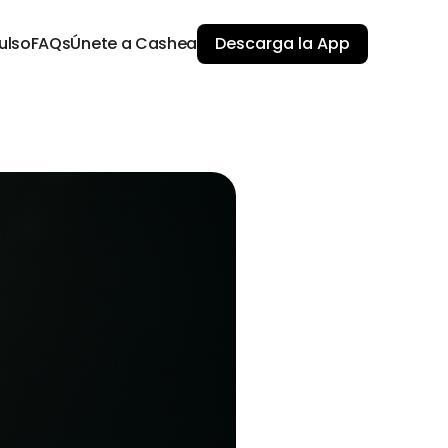
ulso
FAQs
Únete a Cashea
Descarga la App