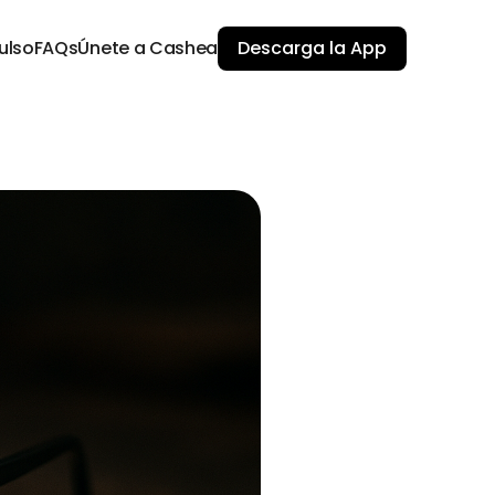
ulso
FAQs
Únete a Cashea
Descarga la App