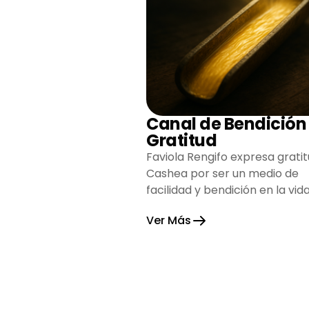
Canal de Bendición
Gratitud
Faviola Rengifo expresa gratit
Cashea por ser un medio de
facilidad y bendición en la vida
reflejando agradecimiento y
Ver Más
esperanza.