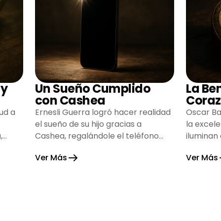
 y
Un Sueño Cumplido
La Be
con Cashea
Coraz
ud a
Ernesli Guerra logró hacer realidad
Oscar Ba
el sueño de su hijo gracias a
la excel
,
Cashea, regalándole el teléfono
iluminan
que tanto deseaba y llenando de
inspiran
Ver Más
Ver Más
alegría su hogar.
gratitud 