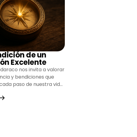
ndición de un
ón Excelente
daraco nos invita a valorar
encia y bendiciones que
 cada paso de nuestra vida,
do un camino lleno de
y fortaleza.