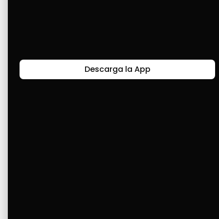
productos y equipos sin tanto papeleo. 
Segundo, que mantiene el precio fijo al 
momento de comprar. Y por último, no hay 
limitaciones en Stratus.
Descarga la App
Últimas Historias