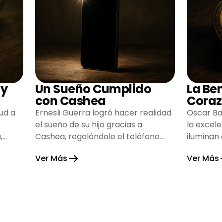
 y
Un Sueño Cumplido
La Be
con Cashea
Coraz
ud a
Ernesli Guerra logró hacer realidad
Oscar Ba
el sueño de su hijo gracias a
la excel
,
Cashea, regalándole el teléfono
iluminan
que tanto deseaba y llenando de
inspiran
Ver Más
Ver Más
alegría su hogar.
gratitud 