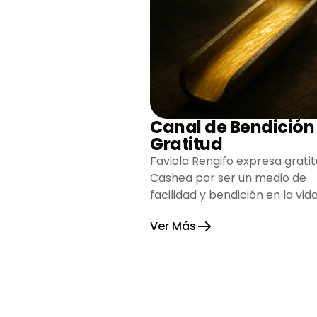
Canal de Bendición
Gratitud
Faviola Rengifo expresa gratit
Cashea por ser un medio de
facilidad y bendición en la vida
reflejando agradecimiento y
Ver Más
esperanza.