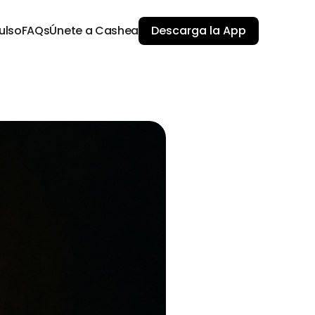
ulso
FAQs
Únete a Cashea
Descarga la App