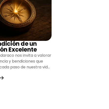
ndición de un
ón Excelente
daraco nos invita a valorar
encia y bendiciones que
 cada paso de nuestra vida,
do un camino lleno de
y fortaleza.