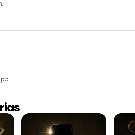
n.
app
rias