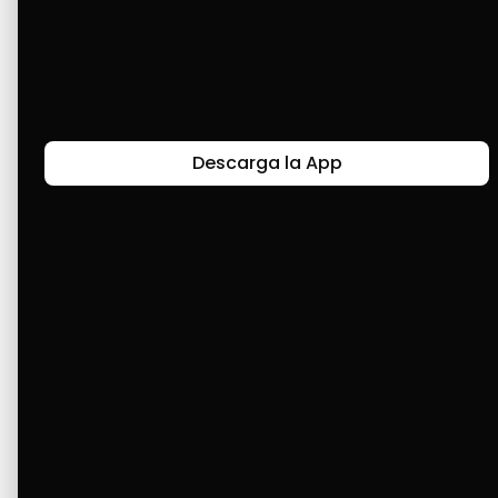
A pesar de las dificultades, Cashea me ha 
permitido tener los equipos que tanto he 
querido. Por lo tanto, gracias Cashea por 
hacer un aliado de los venezolanos. ¡Feliz 
aniversario!
Descarga la App
Últimas Historias