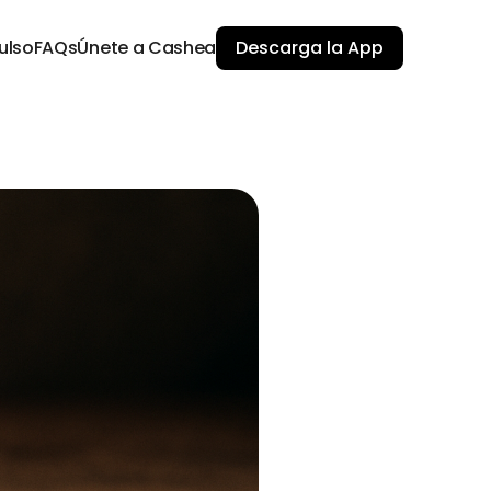
ulso
FAQs
Únete a Cashea
Descarga la App