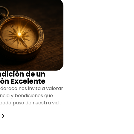
ndición de un
ón Excelente
daraco nos invita a valorar
encia y bendiciones que
 cada paso de nuestra vida,
do un camino lleno de
y fortaleza.