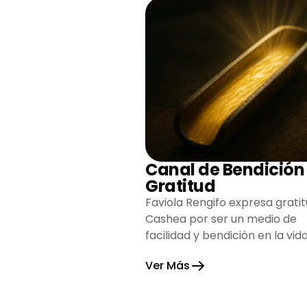
Canal de Bendición
Gratitud
Faviola Rengifo expresa gratit
Cashea por ser un medio de
facilidad y bendición en la vida
reflejando agradecimiento y
Ver Más
esperanza.