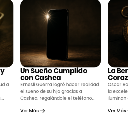
 y
Un Sueño Cumplido
La Be
con Cashea
Coraz
ud a
Ernesli Guerra logró hacer realidad
Oscar Ba
el sueño de su hijo gracias a
la excel
,
Cashea, regalándole el teléfono
iluminan
que tanto deseaba y llenando de
inspiran
Ver Más
Ver Más
alegría su hogar.
gratitud 