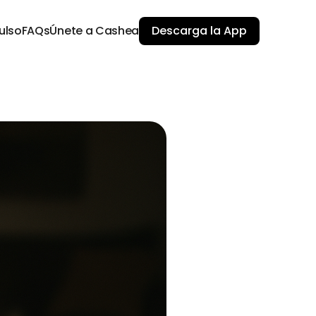
ulso
FAQs
Únete a Cashea
Descarga la App