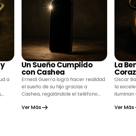
 y
Un Sueño Cumplido
La Be
con Cashea
Coraz
ud a
Ernesli Guerra logró hacer realidad
Oscar Ba
el sueño de su hijo gracias a
la excel
,
Cashea, regalándole el teléfono
iluminan
que tanto deseaba y llenando de
inspiran
Ver Más
Ver Más
alegría su hogar.
gratitud 