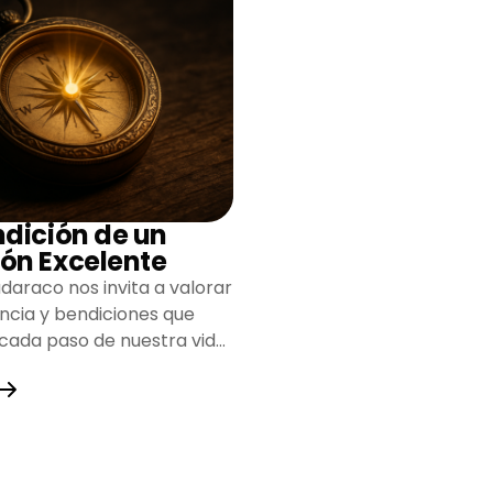
ndición de un
ón Excelente
daraco nos invita a valorar
encia y bendiciones que
 cada paso de nuestra vida,
do un camino lleno de
y fortaleza.