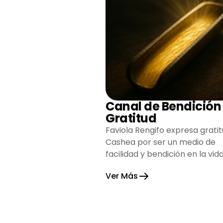
Canal de Bendición
Gratitud
Faviola Rengifo expresa gratit
Cashea por ser un medio de
facilidad y bendición en la vida
reflejando agradecimiento y
Ver Más
esperanza.