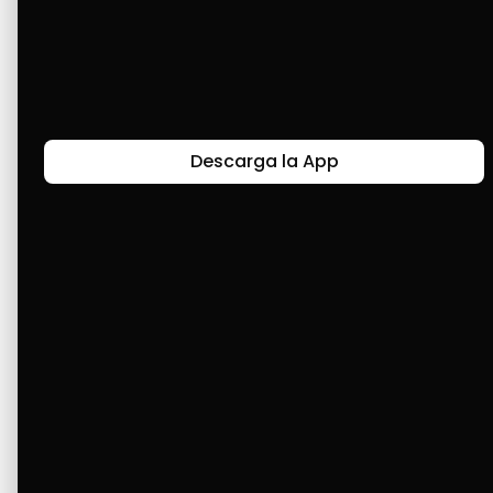
salimos a trabajar duro. Ustedes, como 
empresas, nos dieron la oportunidad de 
comprar nuestros productos en cuotas. Es una 
gran ayuda porque podemos cumplir nuestras 
metas y sueños 🤩🤩. ¡Gracias! 🙏🙏
Descarga la App
Últimas Historias