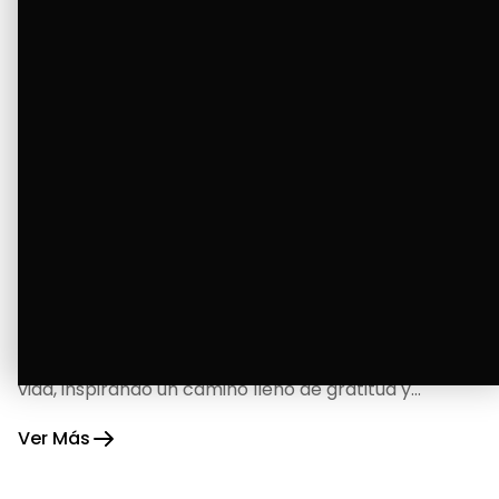
La Bendición de un Corazón
Excelente
Oscar Badaraco nos invita a valorar la excelencia
y bendiciones que iluminan cada paso de nuestra
vida, inspirando un camino lleno de gratitud y
fortaleza.
Ver Más