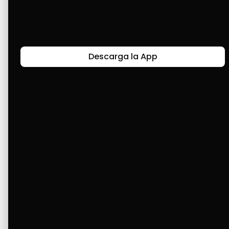
Descarga la App
Canal de Bendición y Gratitud
Faviola Rengifo expresa gratitud a Cashea por ser
un medio de facilidad y bendición en la vida,
reflejando agradecimiento y esperanza.
Ver Más