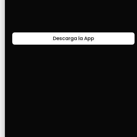
Últimas Historias
Descarga la App
Canal de Bendición y Gratitud
Faviola Rengifo expresa gratitud a Cashea por ser
un medio de facilidad y bendición en la vida,
reflejando agradecimiento y esperanza.