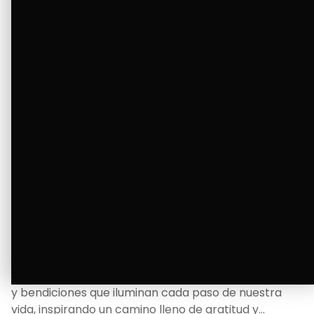
Ver Más
La Bendición de un Corazón
Excelente
Oscar Badaraco nos invita a valorar la excelencia
y bendiciones que iluminan cada paso de nuestra
vida, inspirando un camino lleno de gratitud y