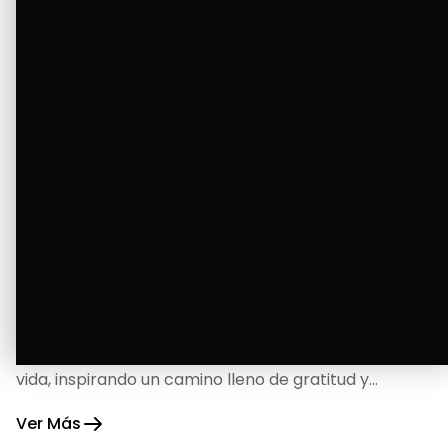
La Bendición de un Corazón
Excelente
Oscar Badaraco nos invita a valorar la excelencia
y bendiciones que iluminan cada paso de nuestra
vida, inspirando un camino lleno de gratitud y
fortaleza.
Ver Más