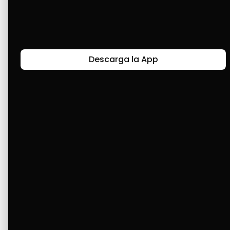
Últimas Historias
Descarga la App
Canal de Bendición y Gratitud
Faviola Rengifo expresa gratitud a Cashea por ser
un medio de facilidad y bendición en la vida,
reflejando agradecimiento y esperanza.
Ver Más