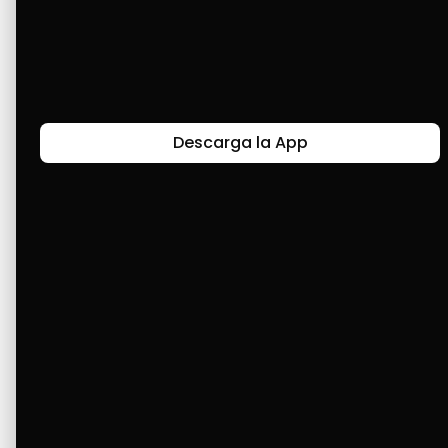
Lo mejor que nos pasó fue que llegara Cashea 
a nuestras vidas 💛
Descarga la App
Últimas Historias