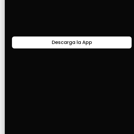
comprar un medicamento. En este momento, 
usé Cashea; fue como revivir a un familiar. 
Agradecido, muchos éxitos. ¡Feliz cumpleaños! 
🎉🎂🎉🎂🎉🎂
Descarga la App
Últimas Historias