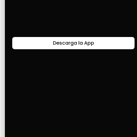
muchas cosas. Cashea ya es parte de mi vida 
y de mi familia. Simplemente, gracias Cashea. 
🥰🥰🥰🥰
Descarga la App
Últimas Historias