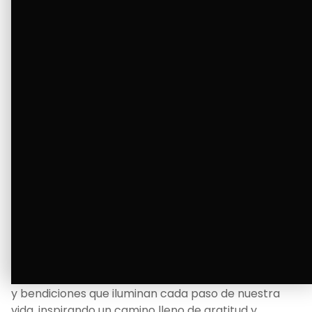
Ver Más
La Bendición de un Corazón
Excelente
Oscar Badaraco nos invita a valorar la excelencia
y bendiciones que iluminan cada paso de nuestra
vida, inspirando un camino lleno de gratitud y