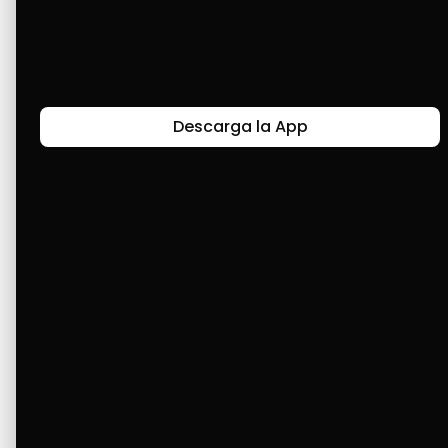
de confort.
Últimas Historias
Descarga la App
Canal de Bendición y Gratitud
Faviola Rengifo expresa gratitud a Cashea por ser
un medio de facilidad y bendición en la vida,
reflejando agradecimiento y esperanza.