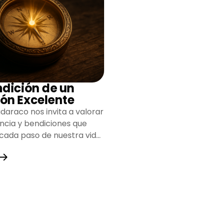
ndición de un
ón Excelente
daraco nos invita a valorar
encia y bendiciones que
 cada paso de nuestra vida,
do un camino lleno de
y fortaleza.