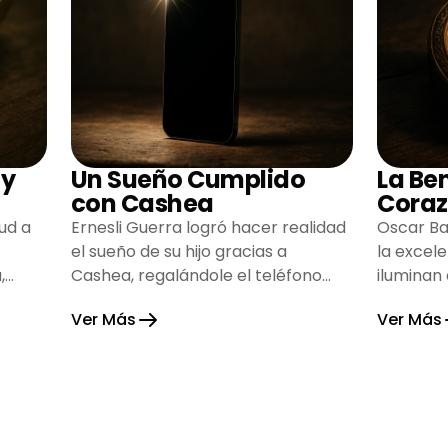
 y
Un Sueño Cumplido
La Be
con Cashea
Coraz
ud a
Ernesli Guerra logró hacer realidad
Oscar Ba
el sueño de su hijo gracias a
la excel
,
Cashea, regalándole el teléfono
iluminan
que tanto deseaba y llenando de
inspiran
Ver Más
Ver Más
alegría su hogar.
gratitud 