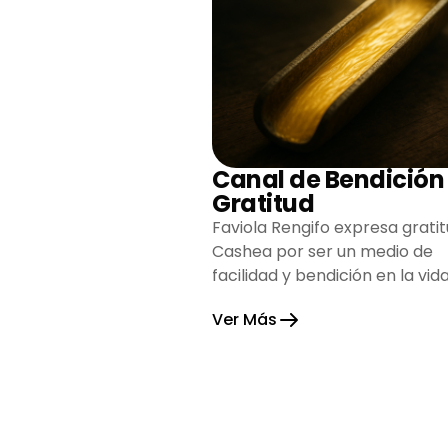
Canal de Bendición
Gratitud
Faviola Rengifo expresa gratit
Cashea por ser un medio de
facilidad y bendición en la vida
reflejando agradecimiento y
Ver Más
esperanza.