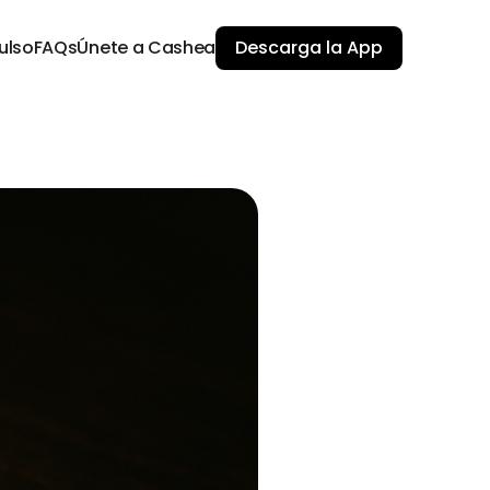
ulso
FAQs
Únete a Cashea
Descarga la App