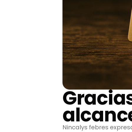
Gracias
alcanc
Nincalys febres expres