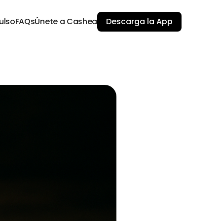
ulso
FAQs
Únete a Cashea
Descarga la App