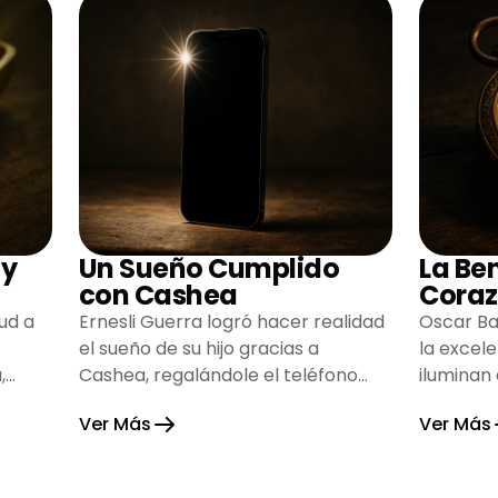
 y
Un Sueño Cumplido
La Be
con Cashea
Coraz
ud a
Ernesli Guerra logró hacer realidad
Oscar Ba
el sueño de su hijo gracias a
la excel
,
Cashea, regalándole el teléfono
iluminan
que tanto deseaba y llenando de
inspiran
Ver Más
Ver Más
alegría su hogar.
gratitud 