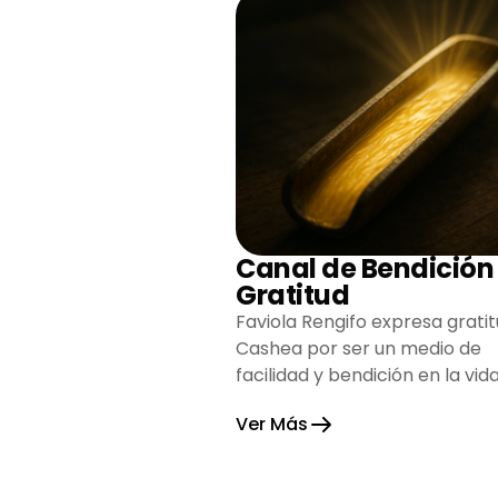
Canal de Bendición
Gratitud
Faviola Rengifo expresa gratit
Cashea por ser un medio de
facilidad y bendición en la vida
reflejando agradecimiento y
Ver Más
esperanza.