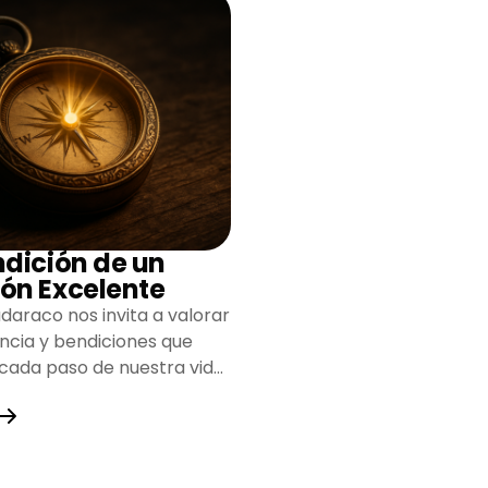
ndición de un
ón Excelente
daraco nos invita a valorar
encia y bendiciones que
 cada paso de nuestra vida,
do un camino lleno de
y fortaleza.