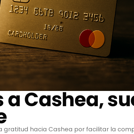
 a Cashea, su
e
a gratitud hacia Cashea por facilitar la co