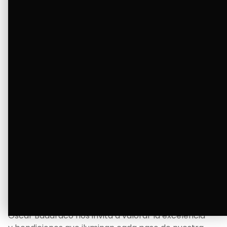
tanto deseaba y llenando de alegría su hogar.
Ver Más
La Bendición de un Corazón
Excelente
Oscar Badaraco nos invita a valorar la excelencia