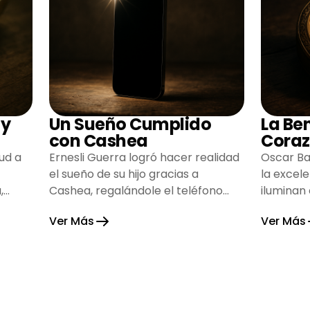
 y
Un Sueño Cumplido
La Be
con Cashea
Coraz
ud a
Ernesli Guerra logró hacer realidad
Oscar Ba
el sueño de su hijo gracias a
la excel
,
Cashea, regalándole el teléfono
iluminan
que tanto deseaba y llenando de
inspiran
Ver Más
Ver Más
alegría su hogar.
gratitud 