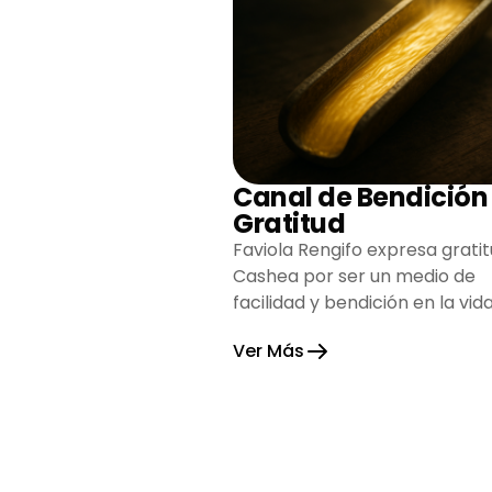
Canal de Bendición
Gratitud
Faviola Rengifo expresa gratit
Cashea por ser un medio de
facilidad y bendición en la vida
reflejando agradecimiento y
Ver Más
esperanza.