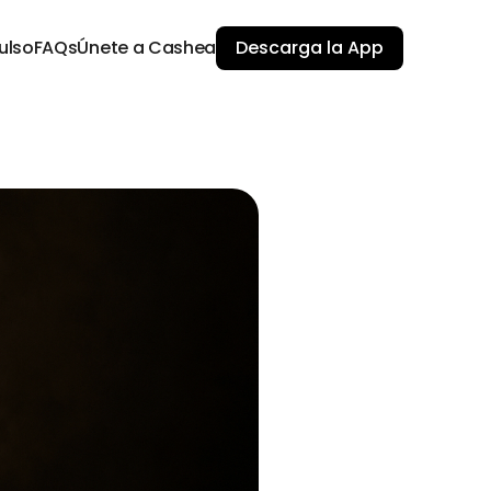
ulso
FAQs
Únete a Cashea
Descarga la App