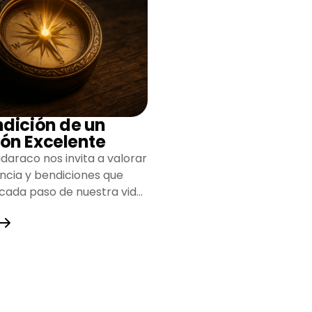
ndición de un
ón Excelente
daraco nos invita a valorar
encia y bendiciones que
 cada paso de nuestra vida,
do un camino lleno de
y fortaleza.