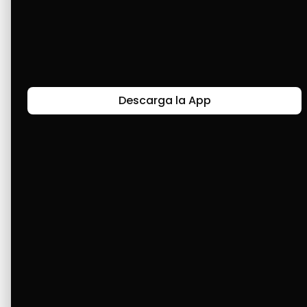
He podido resolver muchas cosas con Cashea 
y, sobre todo, he podido comprar muchas 
cosas de hogar para mí. Cashea es una gran 
oportunidad de crecer y cumplir muchas 
metas 🫂.
Descarga la App
Últimas Historias