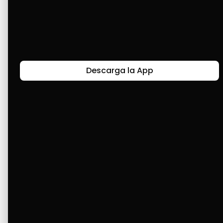
Le agradezco a Cashea la oportunidad que 
me ha dado de poder comprar lo que he 
necesitado y poder pagar quincenalmente. 
Gracias a Dios.
Descarga la App
Últimas Historias