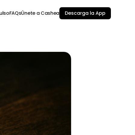
ulso
FAQs
Únete a Cashea
Descarga la App