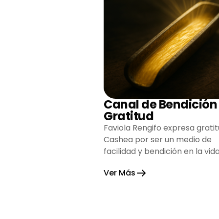
Canal de Bendición
Gratitud
Faviola Rengifo expresa gratit
Cashea por ser un medio de
facilidad y bendición en la vida
reflejando agradecimiento y
Ver Más
esperanza.