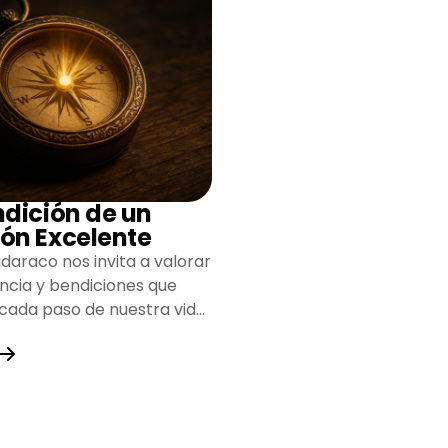
ndición de un
ón Excelente
daraco nos invita a valorar
encia y bendiciones que
 cada paso de nuestra vida,
do un camino lleno de
y fortaleza.