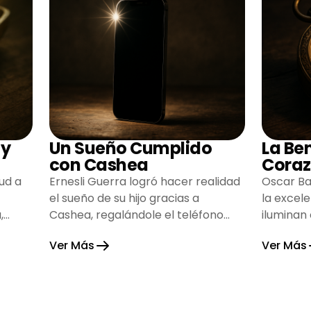
 y
Un Sueño Cumplido
La Be
con Cashea
Coraz
ud a
Ernesli Guerra logró hacer realidad
Oscar Ba
el sueño de su hijo gracias a
la excel
,
Cashea, regalándole el teléfono
iluminan
que tanto deseaba y llenando de
inspiran
Ver Más
Ver Más
alegría su hogar.
gratitud 