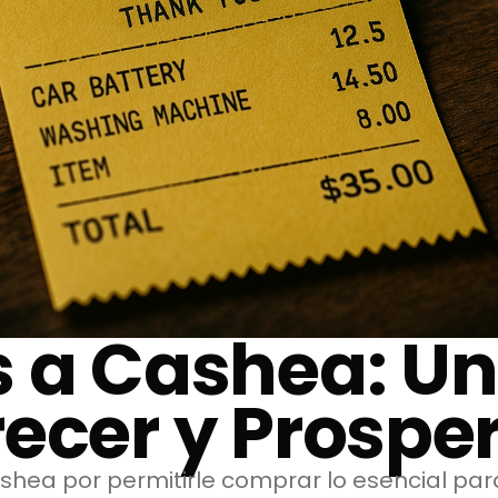
s a Cashea: Un
ecer y Prospe
hea por permitirle comprar lo esencial para