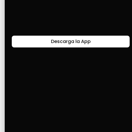
equiparla de electrodomésticos y poder darle 
lo mejor a mis hijos. Con Cashea, todo fue 
posible. Una vez más, gracias.
Descarga la App
Últimas Historias