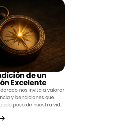
ndición de un
ón Excelente
daraco nos invita a valorar
encia y bendiciones que
 cada paso de nuestra vida,
do un camino lleno de
y fortaleza.