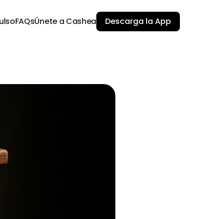
ulso
FAQs
Únete a Cashea
Descarga la App