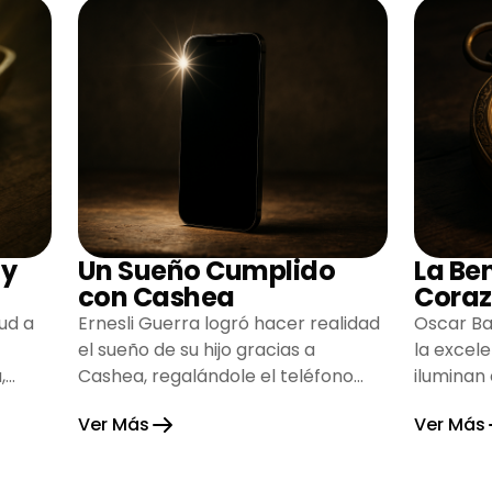
 y
Un Sueño Cumplido
La Be
con Cashea
Coraz
ud a
Ernesli Guerra logró hacer realidad
Oscar Ba
el sueño de su hijo gracias a
la excel
,
Cashea, regalándole el teléfono
iluminan
que tanto deseaba y llenando de
inspiran
Ver Más
Ver Más
alegría su hogar.
gratitud 