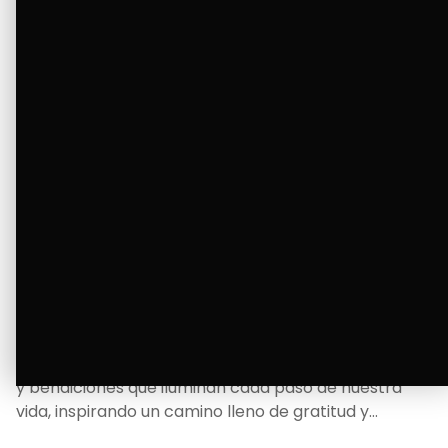
La Bendición de un Corazón
Excelente
Oscar Badaraco nos invita a valorar la excelencia
y bendiciones que iluminan cada paso de nuestra
vida, inspirando un camino lleno de gratitud y
fortaleza.