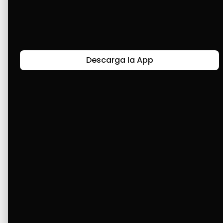
Últimas Historias
Descarga la App
Canal de Bendición y Gratitud
Faviola Rengifo expresa gratitud a Cashea por ser
un medio de facilidad y bendición en la vida,
reflejando agradecimiento y esperanza.
Ver Más