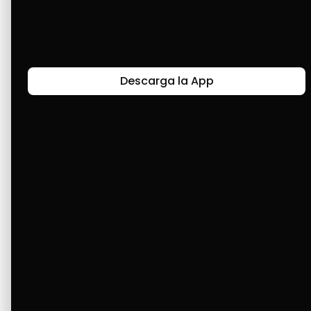
Últimas Historias
Descarga la App
Canal de Bendición y Gratitud
Faviola Rengifo expresa gratitud a Cashea por ser
un medio de facilidad y bendición en la vida,
reflejando agradecimiento y esperanza.
Ver Más