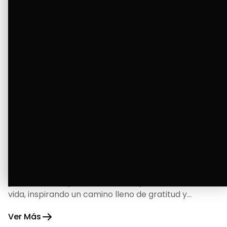
La Bendición de un Corazón
Excelente
Oscar Badaraco nos invita a valorar la excelencia
y bendiciones que iluminan cada paso de nuestra
vida, inspirando un camino lleno de gratitud y
fortaleza.
Ver Más