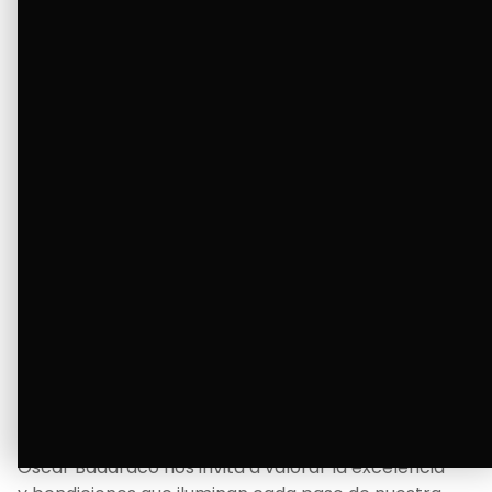
tanto deseaba y llenando de alegría su hogar.
Ver Más
La Bendición de un Corazón
Excelente
Oscar Badaraco nos invita a valorar la excelencia