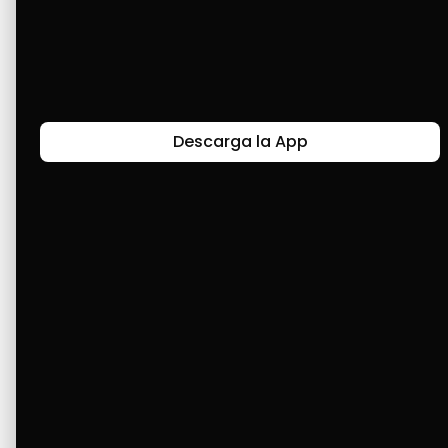
equipar mi hogar con nuevos 
electrodomésticos y lo mejor, estoy 
construyendo mi casita en cuotas y sin 
intereses. 🤣🤭💛
Descarga la App
Últimas Historias