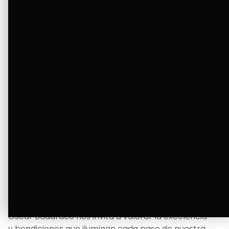
tanto deseaba y llenando de alegría su hogar.
Ver Más
La Bendición de un Corazón
Excelente
Oscar Badaraco nos invita a valorar la excelencia
y bendiciones que iluminan cada paso de nuestra