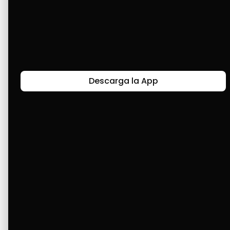
Excelente empresa, entregan el producto en 
buen estado. Me ha ayudado a conseguir 
muchos objetos y materiales con formas de 
pago muy cómodas. Es una aplicación súper, 
Descarga la App
10 de 10.
Últimas Historias