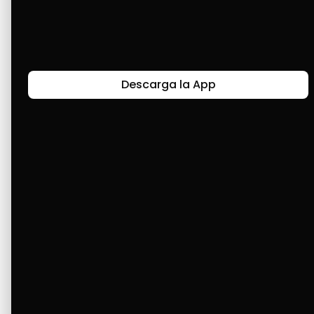
Últimas Historias
Descarga la App
Canal de Bendición y Gratitud
Faviola Rengifo expresa gratitud a Cashea por ser
un medio de facilidad y bendición en la vida,
reflejando agradecimiento y esperanza.
Ver Más