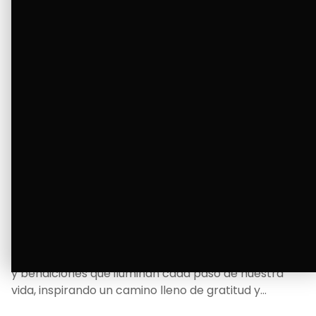
La Bendición de un Corazón
Excelente
Oscar Badaraco nos invita a valorar la excelencia
y bendiciones que iluminan cada paso de nuestra
vida, inspirando un camino lleno de gratitud y
fortaleza.