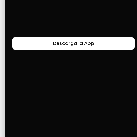
Mi historia con Cashea es muy satisfactoria. 
He logrado comprar algunas cosas que, sin 
línea de crédito, no hubiese comprado mis 
artefactos electrónicos.
Descarga la App
Últimas Historias