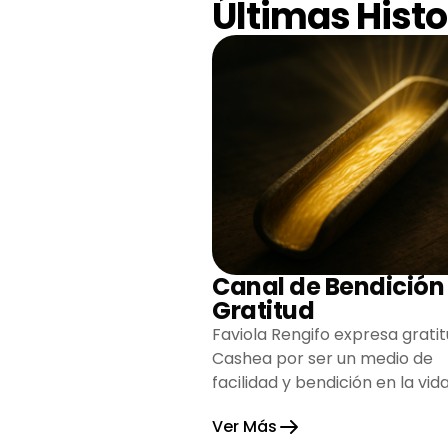
Últimas Histo
Canal de Bendición
Gratitud
Faviola Rengifo expresa gratit
Cashea por ser un medio de
facilidad y bendición en la vida
reflejando agradecimiento y
Ver Más
esperanza.