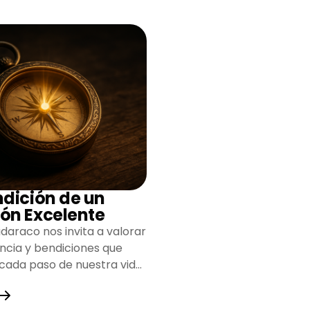
ndición de un
ón Excelente
daraco nos invita a valorar
encia y bendiciones que
 cada paso de nuestra vida,
do un camino lleno de
y fortaleza.