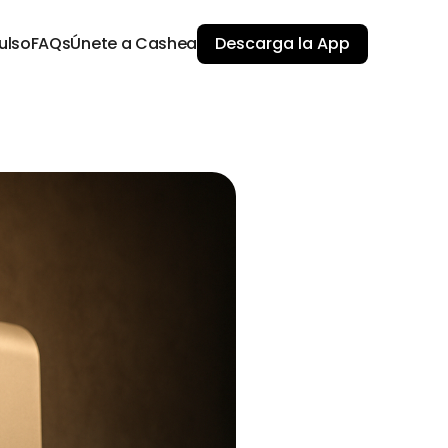
ulso
FAQs
Únete a Cashea
Descarga la App