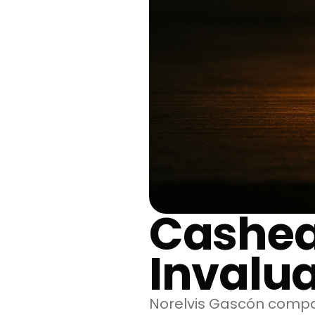
Cashea
Invalua
Norelvis Gascón compa