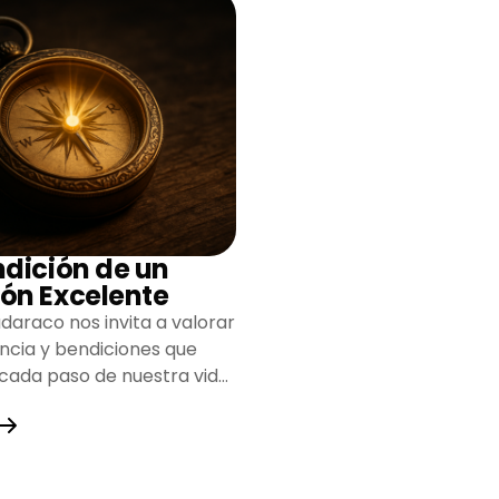
ndición de un
ón Excelente
daraco nos invita a valorar
encia y bendiciones que
 cada paso de nuestra vida,
do un camino lleno de
y fortaleza.