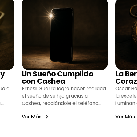
 y
Un Sueño Cumplido
La Be
con Cashea
Coraz
ud a
Ernesli Guerra logró hacer realidad
Oscar Ba
el sueño de su hijo gracias a
la excel
,
Cashea, regalándole el teléfono
iluminan
que tanto deseaba y llenando de
inspiran
Ver Más
Ver Más
alegría su hogar.
gratitud 