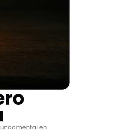
ero
a
 fundamental en