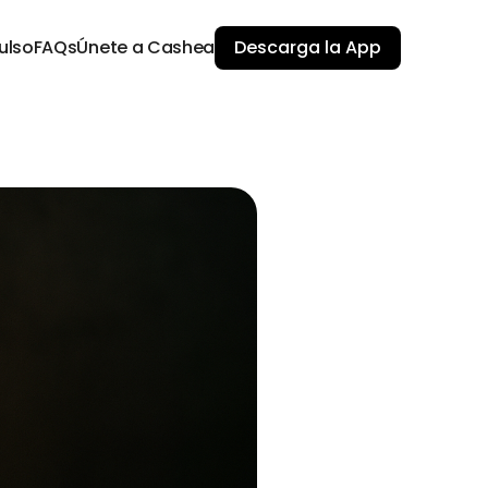
ulso
FAQs
Únete a Cashea
Descarga la App