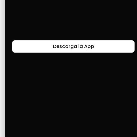
negocio. Excelente aplicación que nos dio la 
oportunidad de obtener las cosas que 
necesitaba en un momento tan crítico como 
el que atraviesa nuestro país. Gracias, Cashea, 
por todas esas oportunidades que nos has 
dado.
Descarga la App
Últimas Historias