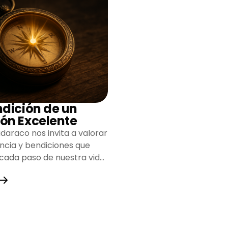
ndición de un
ón Excelente
daraco nos invita a valorar
encia y bendiciones que
 cada paso de nuestra vida,
do un camino lleno de
y fortaleza.