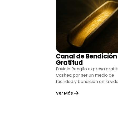
Canal de Bendición
Gratitud
Faviola Rengifo expresa gratit
Cashea por ser un medio de
facilidad y bendición en la vida
reflejando agradecimiento y
Ver Más
esperanza.