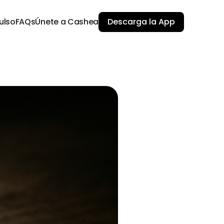
ulso
FAQs
Únete a Cashea
Descarga la App