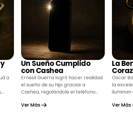
 y
Un Sueño Cumplido
La Be
con Cashea
Coraz
ud a
Ernesli Guerra logró hacer realidad
Oscar Ba
el sueño de su hijo gracias a
la excel
,
Cashea, regalándole el teléfono
iluminan
que tanto deseaba y llenando de
inspiran
Ver Más
Ver Más
alegría su hogar.
gratitud 