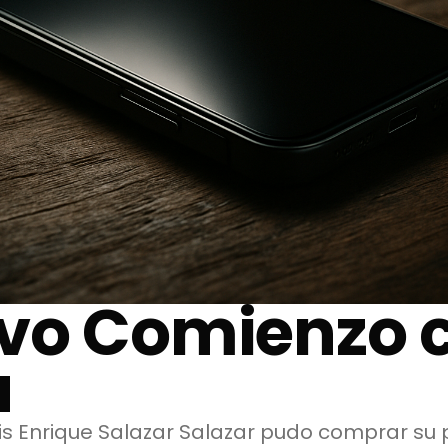
vo Comienzo 
a
is Enrique Salazar Salazar pudo comprar su p