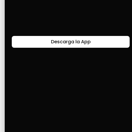
Gracias a Dios y a Cashea he tenido todo lo 
que quiero y también he ayudado a mi familia 
🫶 Amo a Cashea, todo lo compro con Cashea 
😍
Descarga la App
Últimas Historias