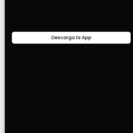
y he comprado cosas para mi casa.
Últimas Historias
Descarga la App
Canal de Bendición y Gratitud
Faviola Rengifo expresa gratitud a Cashea por ser
un medio de facilidad y bendición en la vida,
reflejando agradecimiento y esperanza.