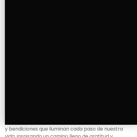
Ver Más
La Bendición de un Corazón
Excelente
Oscar Badaraco nos invita a valorar la excelencia
y bendiciones que iluminan cada paso de nuestra
vida, inspirando un camino lleno de gratitud y