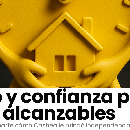
 y confianza 
 alcanzables
arte cómo Cashea le brindó independencia 