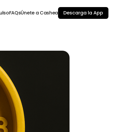
ulso
FAQs
Únete a Cashea
Descarga la App