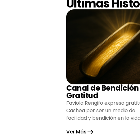
Últimas Histo
Canal de Bendición
Gratitud
Faviola Rengifo expresa gratit
Cashea por ser un medio de
facilidad y bendición en la vida
reflejando agradecimiento y
Ver Más
esperanza.