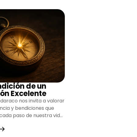
ndición de un
ón Excelente
daraco nos invita a valorar
encia y bendiciones que
 cada paso de nuestra vida,
do un camino lleno de
y fortaleza.