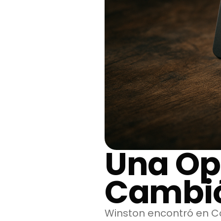
Una Op
Cambió
Winston encontró en Ca