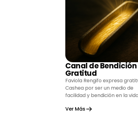
Canal de Bendición
Gratitud
Faviola Rengifo expresa gratit
Cashea por ser un medio de
facilidad y bendición en la vida
reflejando agradecimiento y
Ver Más
esperanza.