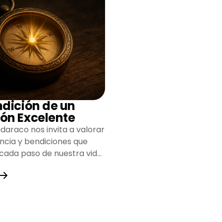
ndición de un
ón Excelente
daraco nos invita a valorar
encia y bendiciones que
 cada paso de nuestra vida,
do un camino lleno de
y fortaleza.