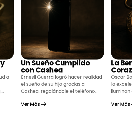
 y
Un Sueño Cumplido
La Be
con Cashea
Coraz
ud a
Ernesli Guerra logró hacer realidad
Oscar Ba
el sueño de su hijo gracias a
la excel
,
Cashea, regalándole el teléfono
iluminan
que tanto deseaba y llenando de
inspiran
Ver Más
Ver Más
alegría su hogar.
gratitud 