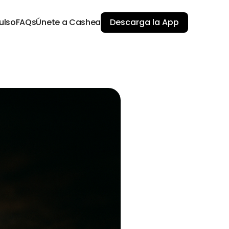
ulso
FAQs
Únete a Cashea
Descarga la App