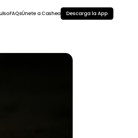
ulso
FAQs
Únete a Cashea
Descarga la App