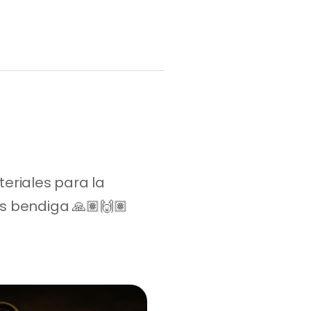
eriales para la 
es bendiga 🙏🏽🙌🏽