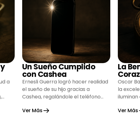
 y
Un Sueño Cumplido
La Be
con Cashea
Coraz
ud a
Ernesli Guerra logró hacer realidad
Oscar Ba
el sueño de su hijo gracias a
la excel
,
Cashea, regalándole el teléfono
iluminan
que tanto deseaba y llenando de
inspiran
Ver Más
Ver Más
alegría su hogar.
gratitud 