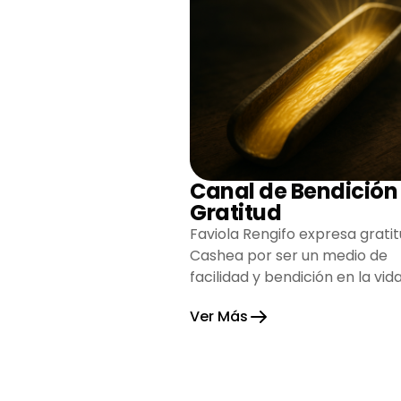
Canal de Bendición
Gratitud
Faviola Rengifo expresa gratit
Cashea por ser un medio de
facilidad y bendición en la vida
reflejando agradecimiento y
Ver Más
esperanza.