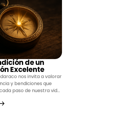
ndición de un
ón Excelente
daraco nos invita a valorar
encia y bendiciones que
 cada paso de nuestra vida,
do un camino lleno de
y fortaleza.