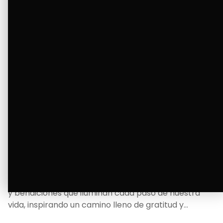
La Bendición de un Corazón
Excelente
Oscar Badaraco nos invita a valorar la excelencia
y bendiciones que iluminan cada paso de nuestra
vida, inspirando un camino lleno de gratitud y
fortaleza.