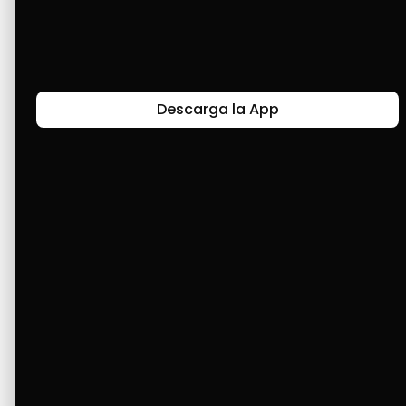
Últimas Historias
Descarga la App
Canal de Bendición y Gratitud
Faviola Rengifo expresa gratitud a Cashea por ser
un medio de facilidad y bendición en la vida,
reflejando agradecimiento y esperanza.
Ver Más